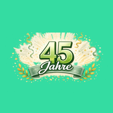
45 JAHRE FÖRDERVEREIN
HARBURG
Seit 1981 setzen wir uns im Hamburger Süden für
Menschen mit Suchterkrankungen und ihre Angehörigen
ein. In diesem Jahr besteht unser Förderverein bereits
seit 45 Jahren. Wir danken allen Mitgliedern,
Unterstützerinnen und Unterstützern, die diesen Weg
begleitet haben.